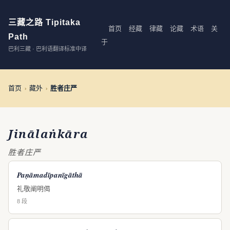
三藏之路 Tipitaka
首页
经藏
律藏
论藏
术语
关
Path
于
巴利三藏 · 巴利语翻译标准中译
首页
藏外
胜者庄严
›
›
Jinālaṅkāra
胜者庄严
Paṇāmadīpanīgāthā
礼敬阐明偈
8 段