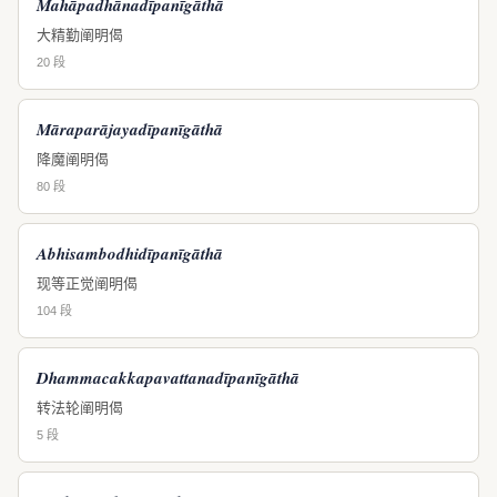
Mahāpadhānadīpanīgāthā
大精勤阐明偈
20 段
Māraparājayadīpanīgāthā
降魔阐明偈
80 段
Abhisambodhidīpanīgāthā
现等正觉阐明偈
104 段
Dhammacakkapavattanadīpanīgāthā
转法轮阐明偈
5 段