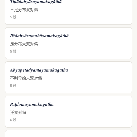
Tipādabyāsayamakagāthā
三足分布双对偈
5 段
Pādabyāsamahāyamakagāthā
足分布大双对偈
5 段
Abyāpetādyantayamakagāthā
不别异始末双对偈
5 段
Paṭilomayamakagāthā
逆双对偈
6 段