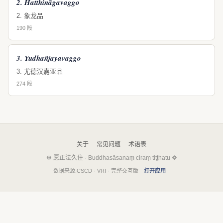
2. Hatthināgavaggo
2. 象龙品
190 段
3. Yudhañjayavaggo
3. 尤德汉嘉亚品
274 段
关于
常见问题
术语表
☸ 愿正法久住 · Buddhasāsanaṃ ciraṃ tiṭṭhatu ☸
数据来源:CSCD · VRI · 完整交互版
打开应用