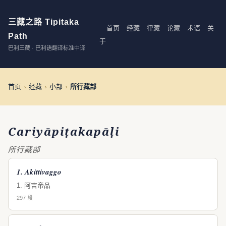
三藏之路 Tipitaka
首页
经藏
律藏
论藏
术语
关
Path
于
巴利三藏 · 巴利语翻译标准中译
首页
经藏
小部
所行藏部
›
›
›
Cariyāpiṭakapāḷi
所行藏部
1. Akittivaggo
1. 阿吉帝品
297 段