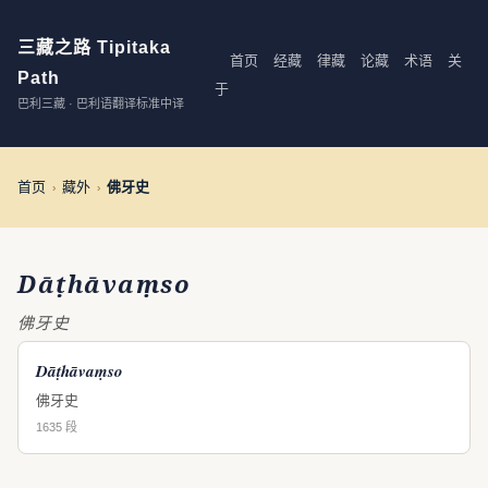
三藏之路 Tipitaka
首页
经藏
律藏
论藏
术语
关
Path
于
巴利三藏 · 巴利语翻译标准中译
首页
藏外
佛牙史
›
›
Dāṭhāvaṃso
佛牙史
Dāṭhāvaṃso
佛牙史
1635 段