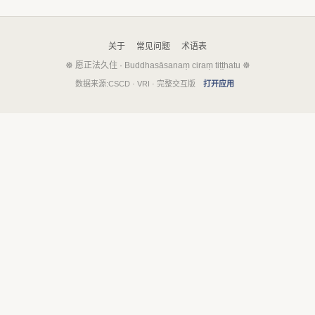
关于
常见问题
术语表
☸ 愿正法久住 · Buddhasāsanaṃ ciraṃ tiṭṭhatu ☸
数据来源:CSCD · VRI · 完整交互版
打开应用