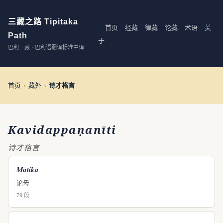
三藏之路 Tipitaka
首页
经藏
律藏
论藏
术语
关
Path
于
巴利三藏 · 巴利语翻译标准中译
首页
藏外
诗才格言
›
›
Kavidappaṇanīti
诗才格言
Mātikā
论母
79 段