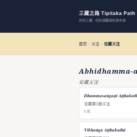
三藏之路 Tipitaka Path
巴利三藏 · 巴利语翻译标准中译
首页
义注
论藏义注
›
›
Abhidhamma-a
论藏义注
Dhammasaṅgaṇī Aṭṭhakat
论藏第1册义注
8 篇
Vibhaṅga Aṭṭhakathā