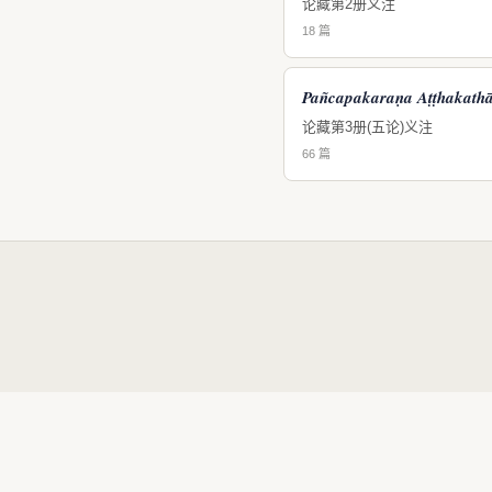
论藏第2册义注
18 篇
Pañcapakaraṇa Aṭṭhakath
论藏第3册(五论)义注
66 篇