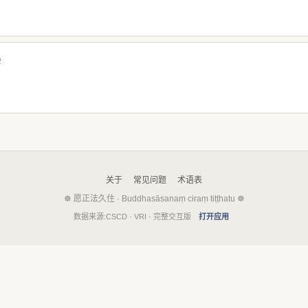
ā
关于
常见问题
术语表
☸ 愿正法久住 · Buddhasāsanaṃ ciraṃ tiṭṭhatu ☸
数据来源:CSCD · VRI · 完整交互版
打开应用