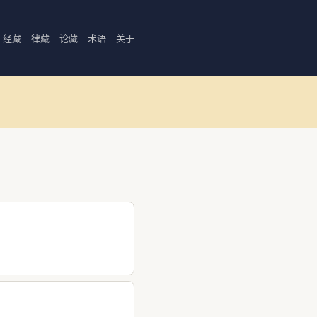
经藏
律藏
论藏
术语
关于