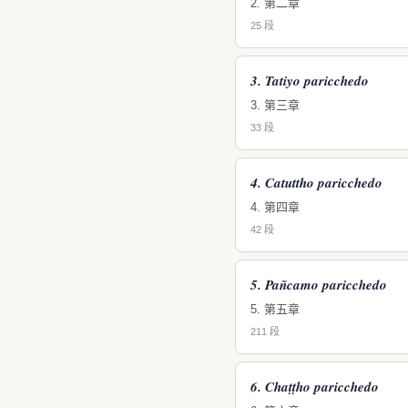
2. 第二章
25 段
3. Tatiyo paricchedo
3. 第三章
33 段
4. Catuttho paricchedo
4. 第四章
42 段
5. Pañcamo paricchedo
5. 第五章
211 段
6. Chaṭṭho paricchedo