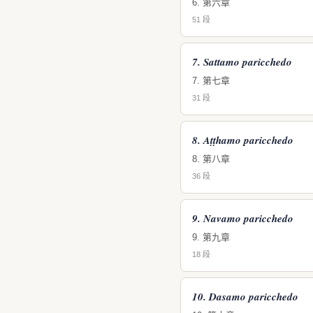
6. 第六章
51 段
7. Sattamo paricchedo
7. 第七章
31 段
8. Aṭṭhamo paricchedo
8. 第八章
36 段
9. Navamo paricchedo
9. 第九章
18 段
10. Dasamo paricchedo