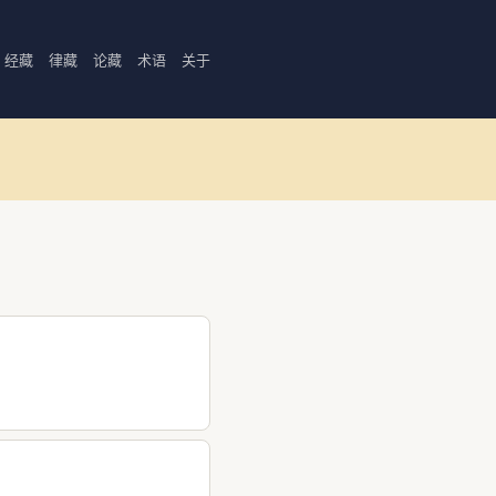
经藏
律藏
论藏
术语
关于