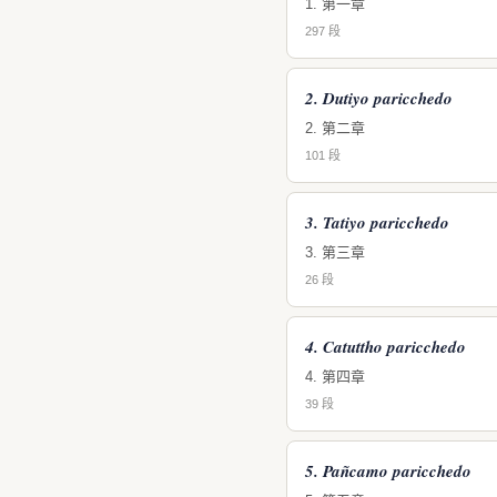
1. 第一章
297 段
2. Dutiyo paricchedo
2. 第二章
101 段
3. Tatiyo paricchedo
3. 第三章
26 段
4. Catuttho paricchedo
4. 第四章
39 段
5. Pañcamo paricchedo